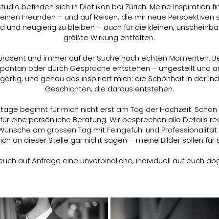
dio befinden sich in Dietlikon bei Zürich. Meine Inspiration fi
einen Freunden – und auf Reisen, die mir neue Perspektiven s
 und neugierig zu bleiben – auch für die kleinen, unscheinbar
größte Wirkung entfalten.
präsent und immer auf der Suche nach echten Momenten. Bes
pontan oder durch Gespräche entstehen – ungestellt und a
igartig, und genau das inspiriert mich: die Schönheit in der Ind
Geschichten, die daraus entstehen.
rtage beginnt für mich nicht erst am Tag der Hochzeit. Scho
für eine persönliche Beratung. Wir besprechen alle Details re
Wünsche am grossen Tag mit Feingefühl und Professionalität
ch an dieser Stelle gar nicht sagen – meine Bilder sollen für 
 euch auf Anfrage eine unverbindliche, individuell auf euch a