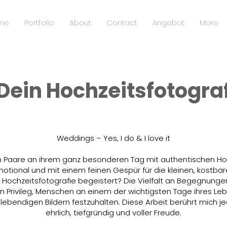
me
Portfolio
About
Contact
Angebot
More
Dein Hochzeitsfotogra
Weddings – Yes, I do & I love it
ich Paare an ihrem ganz besonderen Tag mit authentischen H
 emotional und mit einem feinen Gespür für die kleinen, kostb
Hochzeitsfotografie begeistert? Die Vielfalt an Begegnunge
ein Privileg, Menschen an einem der wichtigsten Tage ihres Le
, lebendigen Bildern festzuhalten. Diese Arbeit berührt mich 
ehrlich, tiefgründig und voller Freude.