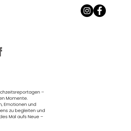
f
ochzeitsreportagen –
aren Momente.
n, Emotionen und
bens zu begleiten und
jedes Mal aufs Neue –